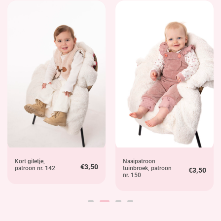
Kort giletje,
Naaipatroon
€
3,50
patroon nr. 142
tuinbroek, patroon
€
3,50
nr. 150