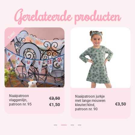
Gerelateerde producten
Sale!
Naaipatroon
Naaipatroon jurkje
€
3,50
vlaggenlijn,
met lange mouwen
€
3,50
patroon nr. 95
€
1,50
kleuter/kind,
patroon nr. 90