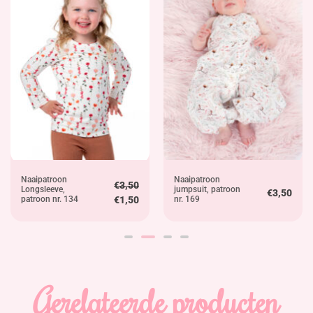
Naaipatroon
Naaipatroon
€
3,50
Longsleeve,
jumpsuit, patroon
€
3,50
patroon nr. 134
€
1,50
nr. 169
Gerelateerde producten