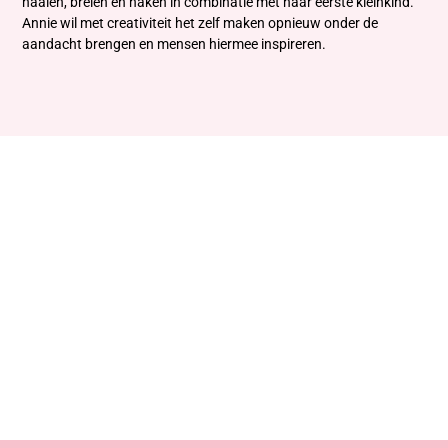
naaien, breien en haken in combinatie met haar eerste kleinkind.
Annie wil met creativiteit het zelf maken opnieuw onder de
aandacht brengen en mensen hiermee inspireren.