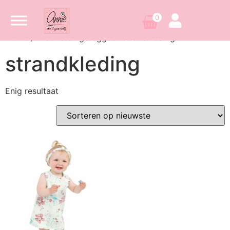
0
Home
/ Producten getagged “strandkleding”
strandkleding
Enig resultaat