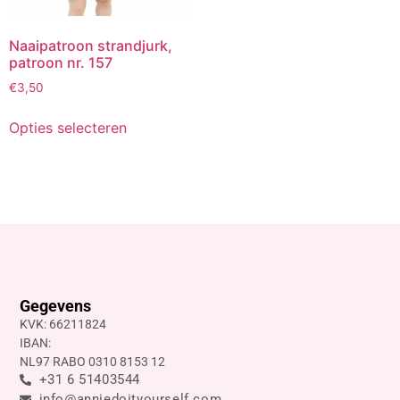
Naaipatroon strandjurk,
patroon nr. 157
€
3,50
Opties selecteren
Gegevens
KVK: 66211824
IBAN:
NL97 RABO 0310 8153 12
+31 6 51403544
info@anniedoityourself.com