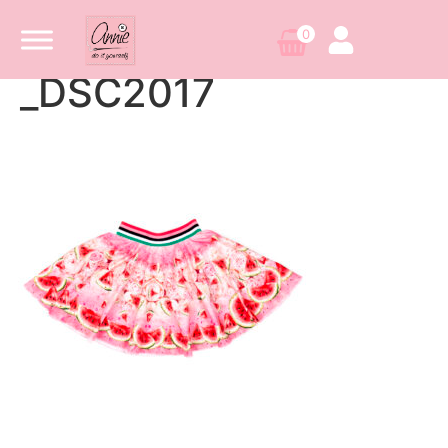
0
_DSC2017