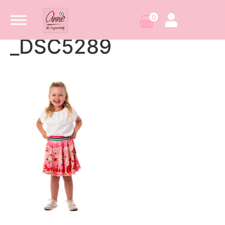
0
_DSC5289