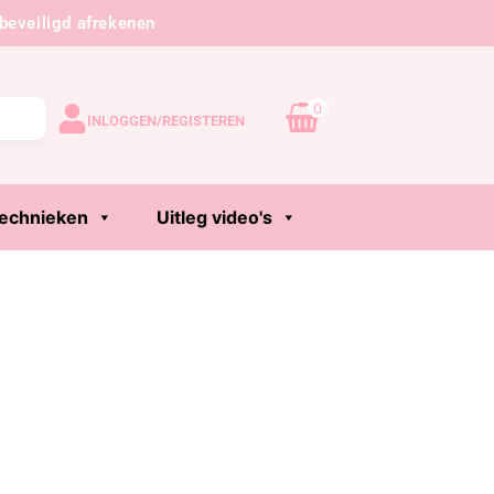
beveiligd afrekenen
0
INLOGGEN/REGISTEREN
echnieken
Uitleg video's