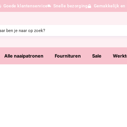
Goede klantenservice
Snelle bezorging
Gemakkelijk en 
Alle naaipatronen
Fournituren
Sale
Werkt