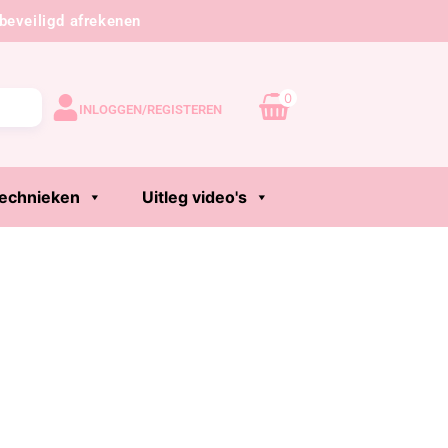
beveiligd afrekenen
0
INLOGGEN/REGISTEREN
echnieken
Uitleg video's