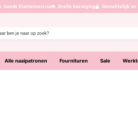
Goede klantenservice
Snelle bezorging
Gemakkelijk en 
Alle naaipatronen
Fournituren
Sale
Werkt