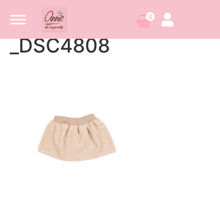
0
_DSC4808