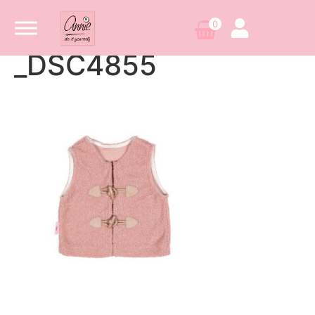
0
_DSC4855