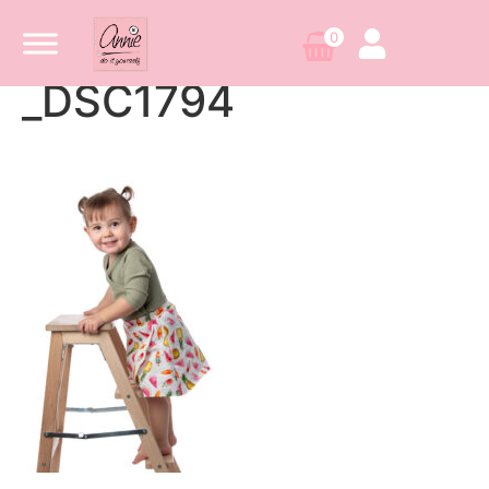
0
_DSC1794