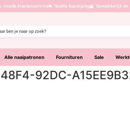
Goede klantenservice
Snelle bezorging
Gemakkelijk en 
Alle naaipatronen
Fournituren
Sale
Werkt
48F4-92DC-A15EE9B32