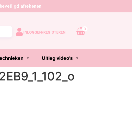
beveiligd afrekenen
0
INLOGGEN/REGISTEREN
echnieken
Uitleg video's
EB9_1_102_o