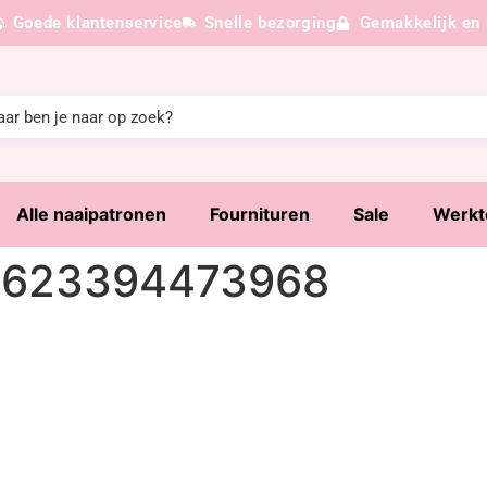
Goede klantenservice
Snelle bezorging
Gemakkelijk en 
Alle naaipatronen
Fournituren
Sale
Werkt
e1623394473968