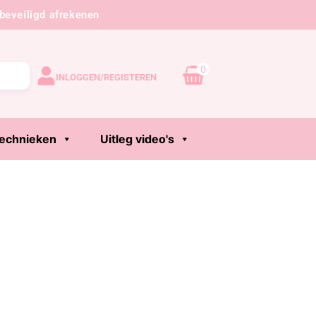
beveiligd afrekenen
0
INLOGGEN/REGISTEREN
echnieken
Uitleg video's