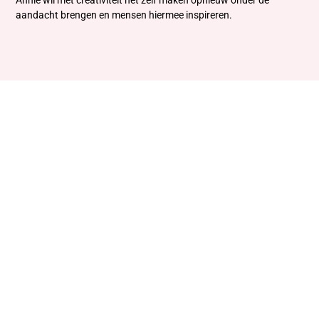
Annie wil met creativiteit het zelf maken opnieuw onder de
aandacht brengen en mensen hiermee inspireren.