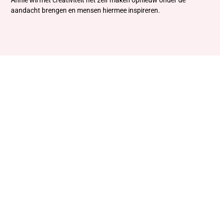
Annie wil met creativiteit het zelf maken opnieuw onder de
aandacht brengen en mensen hiermee inspireren.