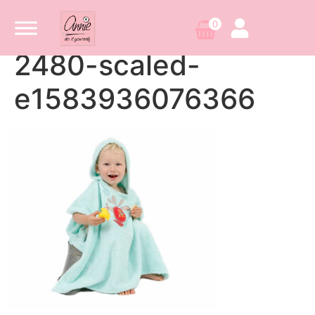
0
2480-scaled-
e1583936076366