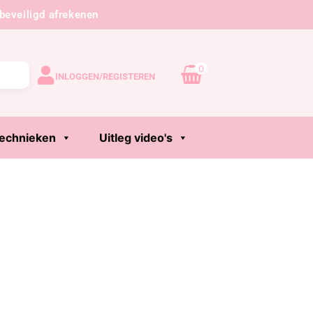
beveiligd afrekenen
0
INLOGGEN/REGISTEREN
echnieken
Uitleg video's