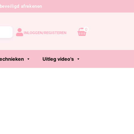
beveiligd afrekenen
0
INLOGGEN/REGISTEREN
echnieken
Uitleg video's