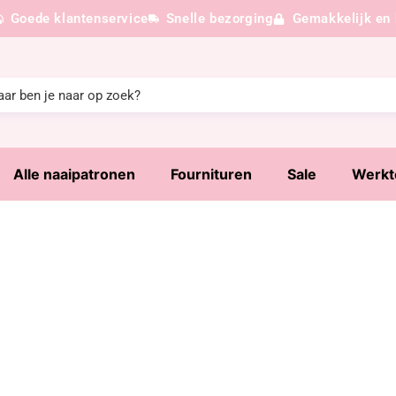
Goede klantenservice
Snelle bezorging
Gemakkelijk en 
Alle naaipatronen
Fournituren
Sale
Werkt