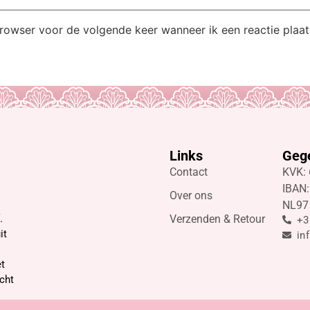
browser voor de volgende keer wanneer ik een reactie plaat
Links
Geg
Contact
KVK:
IBAN:
Over ons
NL97
Verzenden & Retour
.
+3
it
in
t
cht