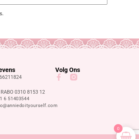
s.
evens
Volg Ons
 66211824
 RABO 0310 8153 12
1 6 51403544
fo@anniedoityourself.com
0