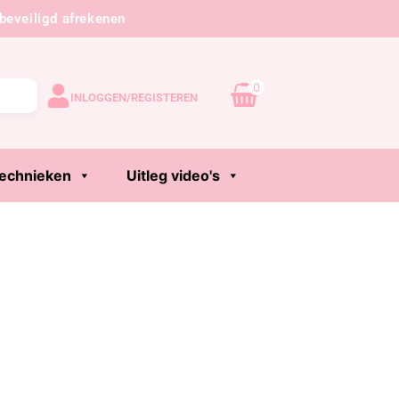
beveiligd afrekenen
0
INLOGGEN/REGISTEREN
echnieken
Uitleg video's