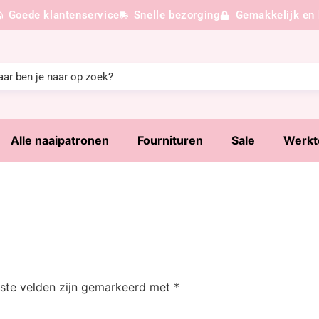
Goede klantenservice
Snelle bezorging
Gemakkelijk en 
Alle naaipatronen
Fournituren
Sale
Werkt
iste velden zijn gemarkeerd met
*