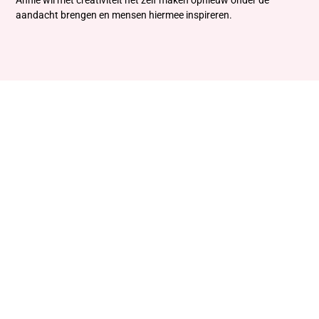
Annie wil met creativiteit het zelf maken opnieuw onder de
aandacht brengen en mensen hiermee inspireren.