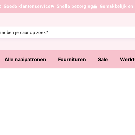
Goede klantenservice
Snelle bezorging
Gemakkelijk en 
Alle naaipatronen
Fournituren
Sale
Werkt