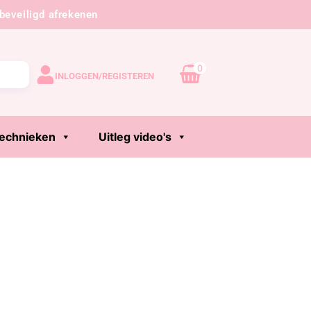
beveiligd afrekenen
0
INLOGGEN/REGISTEREN
echnieken
Uitleg video's