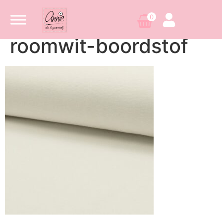
0
roomwit-boordstof