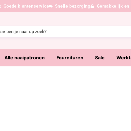
Goede klantenservice
Snelle bezorging
Gemakkelijk en 
Alle naaipatronen
Fournituren
Sale
Werkt