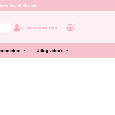
beveiligd afrekenen
0
INLOGGEN/REGISTEREN
echnieken
Uitleg video's