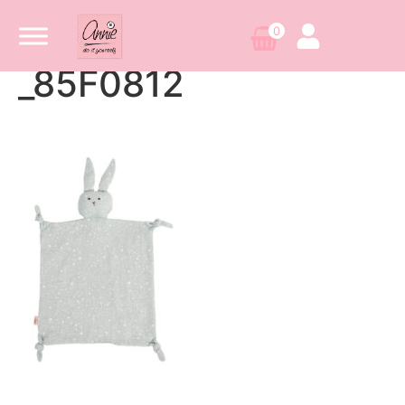
0
_85F0812