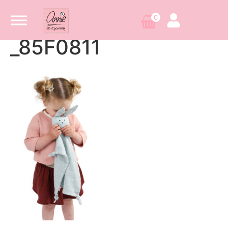
0
_85F0811