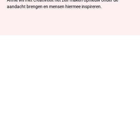
Annie wil met creativiteit het zelf maken opnieuw onder de
aandacht brengen en mensen hiermee inspireren.