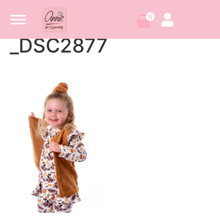
0
_DSC2877