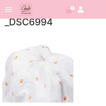
0
_DSC6994