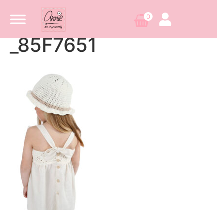
0
_85F7651