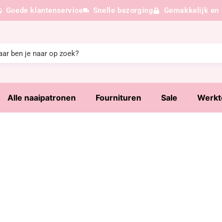
Goede klantenservice
Snelle bezorging
Gemakkelijk en 
Alle naaipatronen
Fournituren
Sale
Werkt