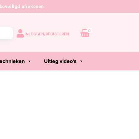
beveiligd afrekenen
0
INLOGGEN/REGISTEREN
echnieken
Uitleg video's